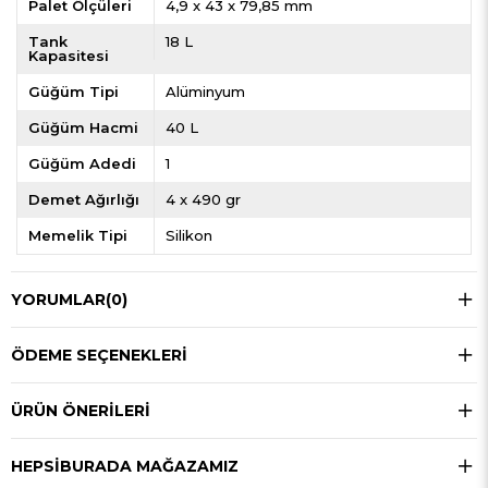
Palet Ölçüleri
4,9 x 43 x 79,85 mm
Tank
18 L
Kapasitesi
Güğüm Tipi
Alüminyum
Güğüm Hacmi
40 L
Güğüm Adedi
1
Demet Ağırlığı
4 x 490 gr
Memelik Tipi
Silikon
YORUMLAR
(0)
ÖDEME SEÇENEKLERI
ÜRÜN ÖNERILERI
HEPSIBURADA MAĞAZAMIZ