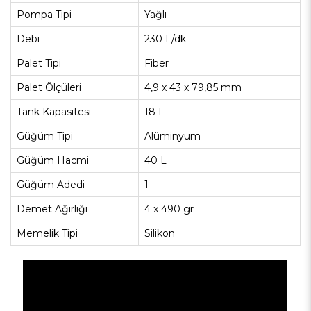
Pompa Tipi
Yağlı
Debi
230 L/dk
Palet Tipi
Fiber
Palet Ölçüleri
4,9 x 43 x 79,85 mm
Tank Kapasitesi
18 L
Güğüm Tipi
Alüminyum
Güğüm Hacmi
40 L
Güğüm Adedi
1
Demet Ağırlığı
4 x 490 gr
Memelik Tipi
Silikon