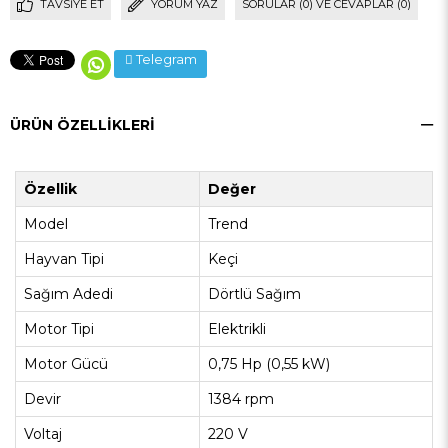
TAVSIYE ET
YORUM YAZ
SORULAR (0) VE CEVAPLAR (0)
Telegram
ÜRÜN ÖZELLIKLERI
Özellik
Değer
Model
Trend
Hayvan Tipi
Keçi
Sağım Adedi
Dörtlü Sağım
Motor Tipi
Elektrikli
Motor Gücü
0,75 Hp (0,55 kW)
Devir
1384 rpm
Voltaj
220 V