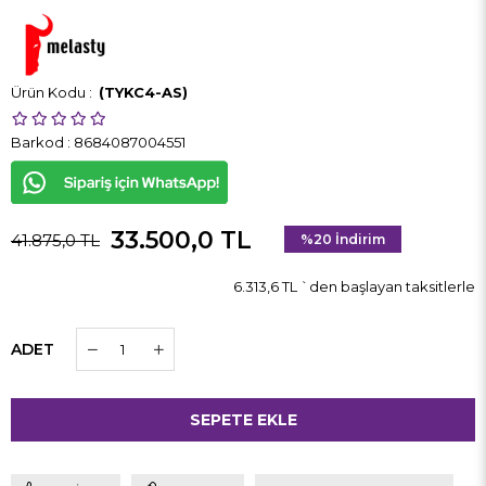
(TYKC4-AS)
Barkod
:
8684087004551
33.500,0 TL
41.875,0 TL
%
20
İndirim
6.313,6 TL
`den başlayan taksitlerle
ADET