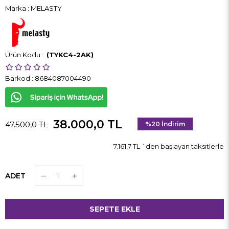
Marka
:
MELASTY
(TYKC4-2AK)
Barkod
:
8684087004490
38.000,0 TL
47.500,0 TL
%
20
İndirim
7.161,7 TL
`den başlayan taksitlerle
ADET