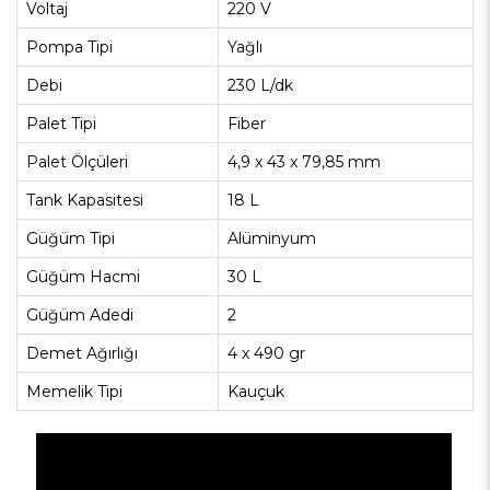
Voltaj
220 V
Pompa Tipi
Yağlı
Debi
230 L/dk
Palet Tipi
Fiber
Palet Ölçüleri
4,9 x 43 x 79,85 mm
Tank Kapasitesi
18 L
Güğüm Tipi
Alüminyum
Güğüm Hacmi
30 L
Güğüm Adedi
2
Demet Ağırlığı
4 x 490 gr
Memelik Tipi
Kauçuk