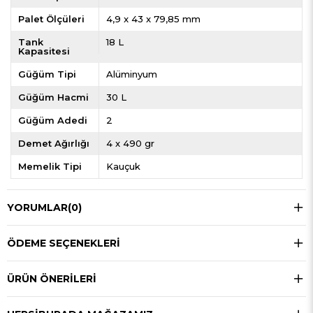
Palet Ölçüleri
4,9 x 43 x 79,85 mm
Tank
18 L
Kapasitesi
Güğüm Tipi
Alüminyum
Güğüm Hacmi
30 L
Güğüm Adedi
2
Demet Ağırlığı
4 x 490 gr
Memelik Tipi
Kauçuk
YORUMLAR
(0)
ÖDEME SEÇENEKLERI
ÜRÜN ÖNERILERI