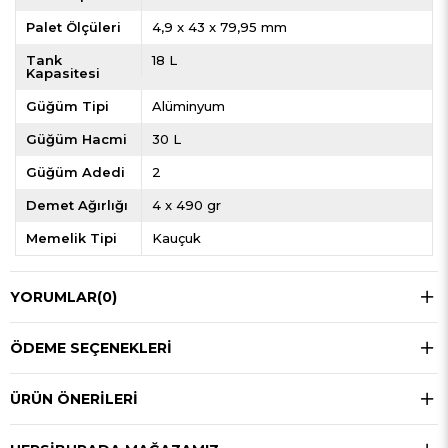
Palet Ölçüleri
4,9 x 43 x 79,95 mm
Tank
18 L
Kapasitesi
Güğüm Tipi
Alüminyum
Güğüm Hacmi
30 L
Güğüm Adedi
2
Demet Ağırlığı
4 x 490 gr
Memelik Tipi
Kauçuk
YORUMLAR
(0)
ÖDEME SEÇENEKLERI
ÜRÜN ÖNERILERI