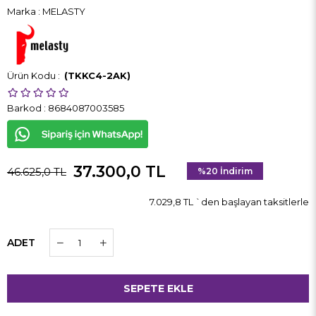
Marka
:
MELASTY
(TKKC4-2AK)
Barkod
:
8684087003585
37.300,0 TL
46.625,0 TL
%
20
İndirim
7.029,8 TL
`den başlayan taksitlerle
ADET