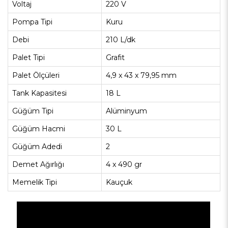
Voltaj
220 V
Pompa Tipi
Kuru
Debi
210 L/dk
Palet Tipi
Grafit
Palet Ölçüleri
4,9 x 43 x 79,95 mm
Tank Kapasitesi
18 L
Güğüm Tipi
Alüminyum
Güğüm Hacmi
30 L
Güğüm Adedi
2
Demet Ağırlığı
4 x 490 gr
Memelik Tipi
Kauçuk