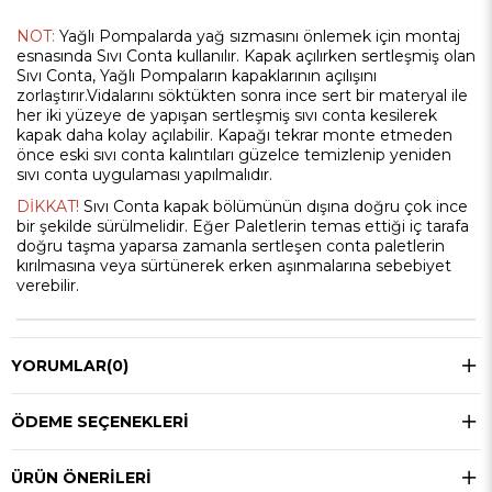
NOT:
Yağlı Pompalarda yağ sızmasını önlemek için montaj
esnasında Sıvı Conta kullanılır. Kapak açılırken sertleşmiş olan
Sıvı Conta, Yağlı Pompaların kapaklarının açılışını
zorlaştırır.Vidalarını söktükten sonra ince sert bir materyal ile
her iki yüzeye de yapışan sertleşmiş sıvı conta kesilerek
kapak daha kolay açılabilir. Kapağı tekrar monte etmeden
önce eski sıvı conta kalıntıları güzelce temizlenip yeniden
sıvı conta uygulaması yapılmalıdır.
DİKKAT!
Sıvı Conta kapak bölümünün dışına doğru çok ince
bir şekilde sürülmelidir. Eğer Paletlerin temas ettiği iç tarafa
doğru taşma yaparsa zamanla sertleşen conta paletlerin
kırılmasına veya sürtünerek erken aşınmalarına sebebiyet
verebilir.
YORUMLAR
(0)
ÖDEME SEÇENEKLERI
ÜRÜN ÖNERILERI