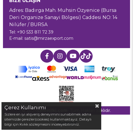
BİZE ULAŞIN
Adres: Badırga Mah. Muhsin Özyenice (Bursa
Deri Organize Sanayi Bölgesi) Caddesi NO: 14
Nilüfer / BURSA
Tel: +90 533 811 72 39
E-mail:
satis@mirzaexport.com
Çerez Kullanımı
© 2024
cimritilki.com
- Tüm Hakları Saklıdır.
Sizlere en iyi alışveriş deneyimini sunabilmek adına
sitemizde çerezler(cookies) kullanmaktayız. Detaylı
bilgi için Kvkk sözleşmesini inceleyebilirsiniz.