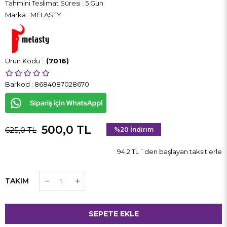
Tahmini Teslimat Süresi
:
5 Gün
Marka
:
MELASTY
(7016)
Barkod
:
8684087028670
500,0 TL
625,0 TL
%
20
İndirim
94,2 TL
`den başlayan taksitlerle
TAKIM