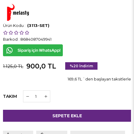
(3113-SET)
Barkod
:
8684087049941
900,0 TL
1.125,0 TL
%
20
İndirim
169,6 TL
`den başlayan taksitlerle
TAKIM