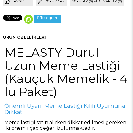
TAVSIYE ET
YORUM YAZ
SORULAR (0) VE CEVAPLAR (0)
Telegram
ÜRÜN ÖZELLIKLERI
MELASTY Durul
Uzun Meme Lastiği
(Kauçuk Memelik - 4
lü Paket)
Önemli Uyarı: Meme Lastiği Kılıfı Uyumuna
Dikkat!
Meme lastiği satın alırken dikkat edilmesi gereken
iki önemli çap değeri bulunmaktadır.