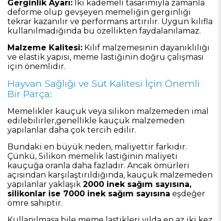
Gerginlik Ayarı:
İki kademeli tasarımıyla zamanla
deforme olup gevşeyen memeliğin gerginliği
tekrar kazanılır ve performans artırılır. Uygun kılıfla
kullanılmadığında bu özellikten faydalanılamaz.
Malzeme Kalitesi:
Kılıf malzemesinin dayanıklılığı
ve elastik yapısı, meme lastiğinin doğru çalışması
için önemlidir.
Hayvan Sağlığı ve Süt Kalitesi İçin Önemli
Bir Parça:
Memelikler kauçuk veya silikon malzemeden imal
edilebilirler,genellikle kauçuk malzemeden
yapılanlar daha çok tercih edilir.
Bundaki en büyük neden, maliyettir farkıdır.
Çünkü, Silikon memelik lastiğinin maliyeti
kauçuğa oranla daha fazladır. Ancak ömürleri
açısından karşılaştırıldığında, kauçuk malzemeden
yapılanlar yaklaşık
2000 inek sağım sayısına,
silikonlar ise 7000 inek sağım sayısına
eşdeğer
ömre sahiptir.
Kullanılmasa bile meme lastikleri yılda en az iki kez