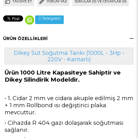
TAVSIYE ET
YORUM YAZ
SORULAR (0) VE CEVAPLAR (0)
Telegram
ÜRÜN ÖZELLIKLERI
Dikey Süt Soğutma Tankı (1000L - 3Hp -
220V - Kantarlı)
Ürün 1000 Litre Kapasiteye Sahiptir ve
Dikey Silindirik Modeldir.
• 1. Cidar 2 mm ve cidara akuple edilmiş 2 mm
+ 1 mm Rollbond ısı değiştirici plaka
mevcuttur.
• Cihazda R 404 gazı dolaşarak soğutması
sağlanır.