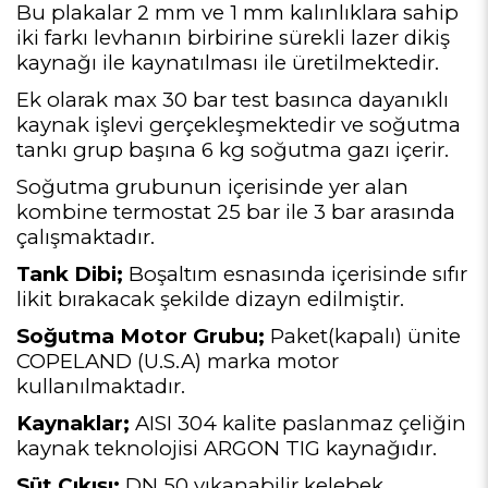
Bu plakalar 2 mm ve 1 mm kalınlıklara sahip
iki farkı levhanın birbirine sürekli lazer dikiş
kaynağı ile kaynatılması ile üretilmektedir.
Ek olarak max 30 bar test basınca dayanıklı
kaynak işlevi gerçekleşmektedir ve soğutma
tankı grup başına 6 kg soğutma gazı içerir.
Soğutma grubunun içerisinde yer alan
kombine termostat 25 bar ile 3 bar arasında
çalışmaktadır.
Tank Dibi;
Boşaltım esnasında içerisinde sıfır
likit bırakacak şekilde dizayn edilmiştir.
Soğutma Motor Grubu;
Paket(kapalı) ünite
COPELAND (U.S.A) marka motor
kullanılmaktadır.
Kaynaklar;
AISI 304 kalite paslanmaz çeliğin
kaynak teknolojisi ARGON TIG kaynağıdır.
Süt Çıkışı;
DN 50 yıkanabilir kelebek