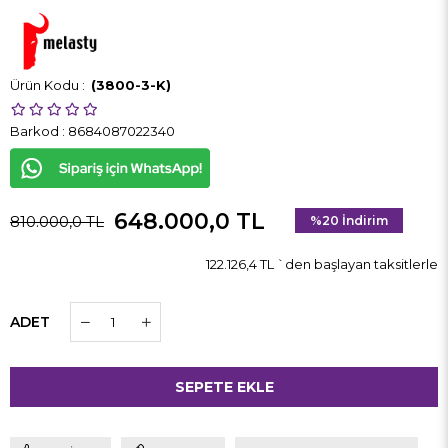
(3800-3-K)
Barkod
:
8684087022340
648.000,0 TL
810.000,0 TL
%
20
İndirim
122.126,4 TL
`den başlayan taksitlerle
ADET