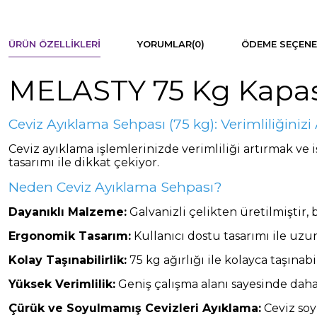
ÜRÜN ÖZELLIKLERI
YORUMLAR
(0)
ÖDEME SEÇENE
MELASTY 75 Kg Kapasi
Ceviz Ayıklama Sehpası (75 kg): Verimliliğinizi A
Ceviz ayıklama işlemlerinizde verimliliği artırmak ve 
tasarımı ile dikkat çekiyor.
Neden Ceviz Ayıklama Sehpası?
Dayanıklı Malzeme:
Galvanizli çelikten üretilmiştir,
Ergonomik Tasarım:
Kullanıcı dostu tasarımı ile uzun
Kolay Taşınabilirlik:
75 kg ağırlığı ile kolayca taşınabil
Yüksek Verimlilik:
Geniş çalışma alanı sayesinde daha
Çürük ve Soyulmamış Cevizleri Ayıklama:
Ceviz soy