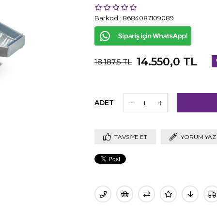
Barkod
:
8684087109089
14.550,0 TL
18.187,5 TL
İ
ADET
TAVSIYE ET
YORUM YAZ