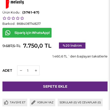
(3761-67)
Barkod
:
8684087148217
7.750,0 TL
9.687,5 TL
%
20
İndirim
1.460,6 TL
`den başlayan taksitlerle
ADET
TAVSIYE ET
YORUM YAZ
SORULAR (0) VE CEVAPLAR (0)