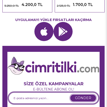
4.200,0 TL
1.700,0 TL
5.250,0 TL
2.125,0 TL
UYGULAMAYI YÜKLE FIRSATLARI KAÇIRMA
SİZE ÖZEL KAMPANYALAR
E-BÜLTENE ABONE OL!
GÖNDER