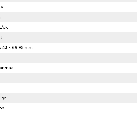
 V
u
L/dk
it
 x 43 x 69,95 mm
lanmaz
 gr
kon