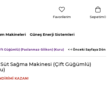
Favorilerim
Sepetim
0
ım Makineleri
Güneş Enerji Sistemleri
ift Güğümlü) (Paslanmaz-Silikon) (Kuru)
< < Önceki Sayfaya Dön
k Süt Sağma Makinesi (Çift Güğümlü)
u)
NDİRİMİ KAZAN!