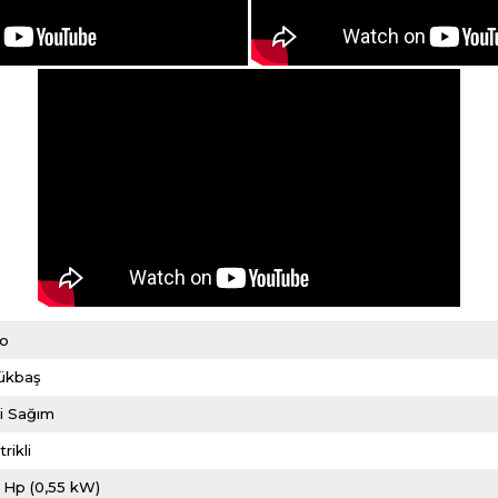
ro
ükbaş
i Sağım
rikli
 Hp (0,55 kW)