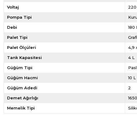
Voltaj
220
Pompa Tipi
Kur
Debi
180 
Palet Tipi
Graf
Palet Ölçüleri
4,9
Tank Kapasitesi
4 L
Güğüm Tipi
Pas
Güğüm Hacmi
10 L
Güğüm Adedi
2
Demet Ağırlığı
1650
Memelik Tipi
Sili