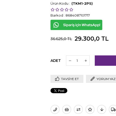
(TKM1-2PS)
Barkod
:
8684087101717
29.300,0 TL
36.625,0 TL
ADET
TAVSIYE ET
YORUM YAZ