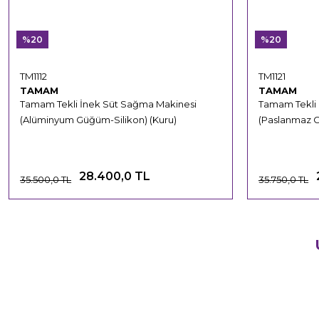
%20
%20
TM1112
TM1121
TAMAM
TAMAM
Tamam Tekli İnek Süt Sağma Makinesi
Tamam Tekli
(Alüminyum Güğüm-Silikon) (Kuru)
(Paslanmaz 
28.400,0 TL
35.500,0 TL
35.750,0 TL