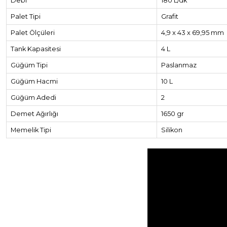
Debi
180 L/dk
Palet Tipi
Grafit
Palet Ölçüleri
4,9 x 43 x 69,95 mm
Tank Kapasitesi
4 L
Güğüm Tipi
Paslanmaz
Güğüm Hacmi
10 L
Güğüm Adedi
2
Demet Ağırlığı
1650 gr
Memelik Tipi
Silikon