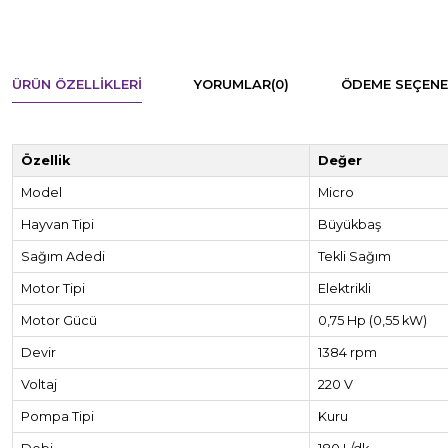
ÜRÜN ÖZELLIKLERI
YORUMLAR
(0)
ÖDEME SEÇENE
Özellik
Değer
Model
Micro
Hayvan Tipi
Büyükbaş
Sağım Adedi
Tekli Sağım
Motor Tipi
Elektrikli
Motor Gücü
0,75 Hp (0,55 kW)
Devir
1384 rpm
Voltaj
220 V
Pompa Tipi
Kuru