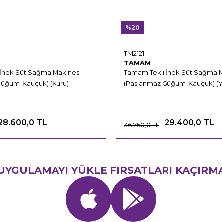
%20
TM2121
TAMAM
 İnek Süt Sağma Makinesi
Tamam Tekli İnek Süt Sağma 
Güğüm-Kauçuk) (Kuru)
(Paslanmaz Güğüm-Kauçuk) (Ya
28.600,0 TL
29.400,0 TL
36.750,0 TL
UYGULAMAYI YÜKLE FIRSATLARI KAÇIRM