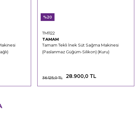
%20
TM1122
TAMAM
Makinesi
Tamam Tekli İnek Süt Sağma Makinesi
ğlı)
(Paslanmaz Güğüm-Silikon) (Kuru)
28.900,0 TL
36.125,0 TL
A