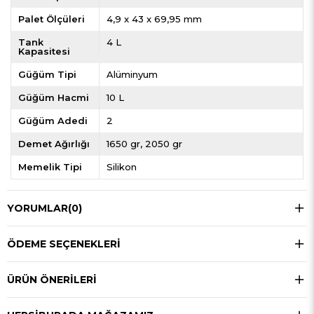
Palet Ölçüleri
4,9 x 43 x 69,95 mm
Tank
4 L
Kapasitesi
Güğüm Tipi
Alüminyum
Güğüm Hacmi
10 L
Güğüm Adedi
2
Demet Ağırlığı
1650 gr
2050 gr
Memelik Tipi
Silikon
YORUMLAR
(0)
ÖDEME SEÇENEKLERI
ÜRÜN ÖNERILERI