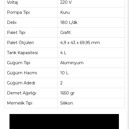
Voltaj
220 V
Pompa Tipi
Kuru
Debi
180 L/dk
Palet Tipi
Grafit
Palet Ölçüleri
4,9 x 43 x 69,95 mm
Tank Kapasitesi
4 L
Güğüm Tipi
Alüminyum
Güğüm Hacmi
10 L
Güğüm Adedi
2
Demet Ağırlığı
1650 gr
Memelik Tipi
Silikon