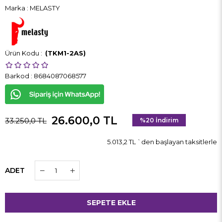
Marka
:
MELASTY
(TKM1-2AS)
Barkod
:
8684087068577
26.600,0 TL
33.250,0 TL
%
20
İndirim
5.013,2 TL
`den başlayan taksitlerle
ADET