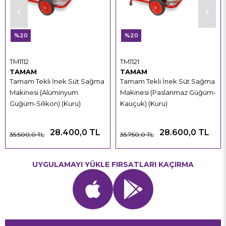
%20
%20
TM1112
TM1121
TAMAM
TAMAM
Tamam Tekli İnek Süt Sağma
Tamam Tekli İnek Süt Sağma
Makinesi (Alüminyum
Makinesi (Paslanmaz Güğüm-
Güğüm-Silikon) (Kuru)
Kauçuk) (Kuru)
28.400,0 TL
28.600,0 TL
35.500,0 TL
35.750,0 TL
UYGULAMAYI YÜKLE FIRSATLARI KAÇIRMA