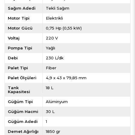
Sağım Adedi
Tekli Sağım
Motor Tipi
Elektrikli
Motor Gücü
0,75 Hp (0,55 kW)
Voltaj
220 V
Pompa Tipi
Yağlı
Debi
230 L/dk
Palet Tipi
Fiber
Palet Ölçüleri
4,9 x 43 x 79,85 mm
Tank
18 L
Kapasitesi
Güğüm Tipi
Alüminyum
Güğüm Hacmi
30 L
Güğüm Adedi
1
Demet Ağırlığı
1850 gr