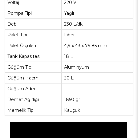
Voltaj
220 V
Pompa Tipi
Yağlı
Debi
230 L/dk
Palet Tipi
Fiber
Palet Ölçüleri
4,9 x 43 x 79,85 mm
Tank Kapasitesi
18 L
Güğüm Tipi
Alüminyum
Güğüm Hacmi
30 L
Güğüm Adedi
1
Demet Ağırlığı
1850 gr
Memelik Tipi
Kauçuk