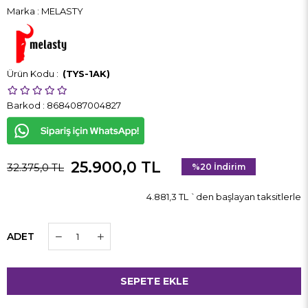
Marka
:
MELASTY
(TYS-1AK)
Barkod
:
8684087004827
25.900,0 TL
32.375,0 TL
%
20
İndirim
4.881,3 TL
`den başlayan taksitlerle
ADET