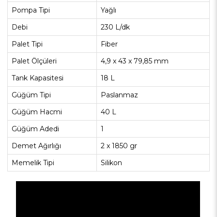
Pompa Tipi
Yağlı
Debi
230 L/dk
Palet Tipi
Fiber
Palet Ölçüleri
4,9 x 43 x 79,85 mm
Tank Kapasitesi
18 L
Güğüm Tipi
Paslanmaz
Güğüm Hacmi
40 L
Güğüm Adedi
1
Demet Ağırlığı
2 x 1850 gr
Memelik Tipi
Silikon