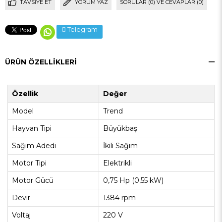
TAVSIYE ET
YORUM YAZ
SORULAR (0) VE CEVAPLAR (0)
Telegram
ÜRÜN ÖZELLIKLERI
Özellik
Değer
Model
Trend
Hayvan Tipi
Büyükbaş
Sağım Adedi
İkili Sağım
Motor Tipi
Elektrikli
Motor Gücü
0,75 Hp (0,55 kW)
Devir
1384 rpm
Voltaj
220 V