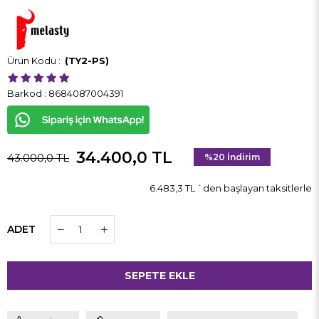
(TY2-PS)
Barkod
:
8684087004391
34.400,0 TL
43.000,0 TL
%
20
İndirim
6.483,3 TL
`den başlayan taksitlerle
ADET