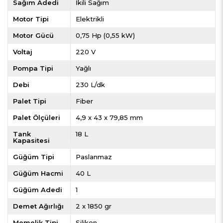
Sağım Adedi
İkili Sağım
Motor Tipi
Elektrikli
Motor Gücü
0,75 Hp (0,55 kW)
Voltaj
220 V
Pompa Tipi
Yağlı
Debi
230 L/dk
Palet Tipi
Fiber
Palet Ölçüleri
4,9 x 43 x 79,85 mm
Tank
18 L
Kapasitesi
Güğüm Tipi
Paslanmaz
Güğüm Hacmi
40 L
Güğüm Adedi
1
Demet Ağırlığı
2 x 1850 gr
Memelik Tipi
Silikon