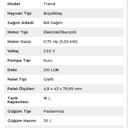
Model
Trend
Hayvan Tipi
Büyükbaş
Sağım Adedi
İkili Sağım
Motor Tipi
Elektrikli/Benzinli
Motor Gücü
0,75 Hp (0,55 kW)
Voltaj
220 V
Pompa Tipi
Kuru
Debi
210 L/dk
Palet Tipi
Grafit
Palet Ölçüleri
4,9 x 43 x 79,95 mm
Tank
18 L
Kapasitesi
Güğüm Tipi
Paslanmaz
Güğüm Hacmi
30 L