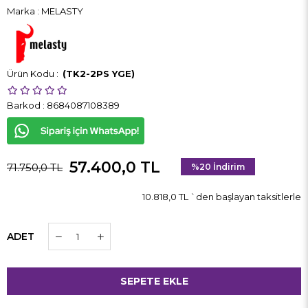
Marka
:
MELASTY
(TK2-2PS YGE)
Barkod
:
8684087108389
57.400,0 TL
71.750,0 TL
%
20
İndirim
10.818,0 TL
`den başlayan taksitlerle
ADET