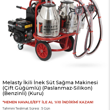
Melasty İkili İnek Süt Sağma Makinesi
(Çift Güğümlü) (Paslanmaz-Silikon)
(Benzinli) (Kuru)
*HEMEN HAVALE/EFT İLE AL %10 İNDİRİMİ KAZAN!
Tahmini Teslimat Süresi
:
5 Gün