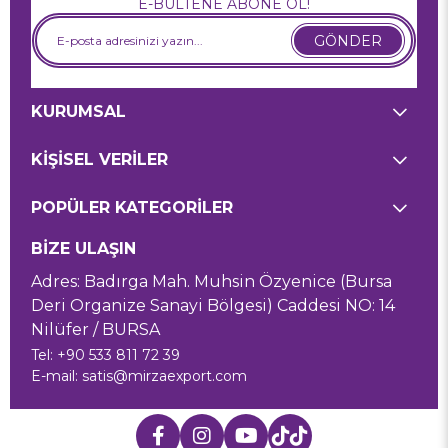
E-BÜLTENE ABONE OL!
GÖNDER
KURUMSAL
KİŞİSEL VERİLER
POPÜLER KATEGORİLER
BİZE ULAŞIN
Adres: Badırga Mah. Muhsin Özyenice (Bursa
Deri Organize Sanayi Bölgesi) Caddesi NO: 14
Nilüfer / BURSA
Tel: +90 533 811 72 39
E-mail:
satis@mirzaexport.com