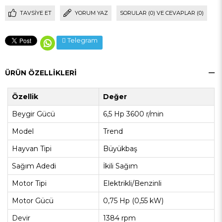
TAVSIYE ET
YORUM YAZ
SORULAR (0) VE CEVAPLAR (0)
Telegram
ÜRÜN ÖZELLIKLERI
Özellik
Değer
Beygir Gücü
6,5 Hp 3600 r/min
Model
Trend
Hayvan Tipi
Büyükbaş
Sağım Adedi
İkili Sağım
Motor Tipi
Elektrikli/Benzinli
Motor Gücü
0,75 Hp (0,55 kW)
Devir
1384 rpm