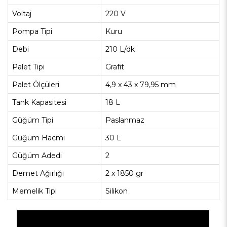
Voltaj
220 V
Pompa Tipi
Kuru
Debi
210 L/dk
Palet Tipi
Grafit
Palet Ölçüleri
4,9 x 43 x 79,95 mm
Tank Kapasitesi
18 L
Güğüm Tipi
Paslanmaz
Güğüm Hacmi
30 L
Güğüm Adedi
2
Demet Ağırlığı
2 x 1850 gr
Memelik Tipi
Silikon