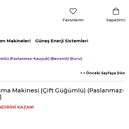
Favorilerim
Sepetim
0
ım Makineleri
Güneş Enerji Sistemleri
ümlü) (Paslanmaz-Kauçuk) (Benzinli) (Kuru)
< < Önceki Sayfaya Dön
Sağma Makinesi (Çift Güğümlü) (Paslanmaz-
)
NDİRİMİ KAZAN!