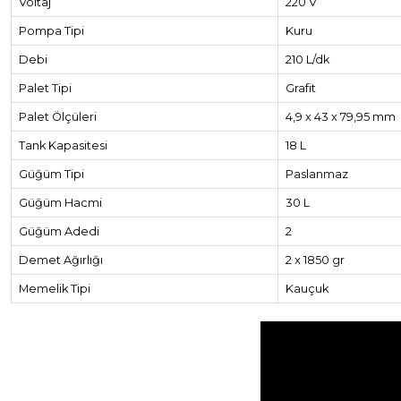
Voltaj
220 V
Pompa Tipi
Kuru
Debi
210 L/dk
Palet Tipi
Grafit
Palet Ölçüleri
4,9 x 43 x 79,95 mm
Tank Kapasitesi
18 L
Güğüm Tipi
Paslanmaz
Güğüm Hacmi
30 L
Güğüm Adedi
2
Demet Ağırlığı
2 x 1850 gr
Memelik Tipi
Kauçuk