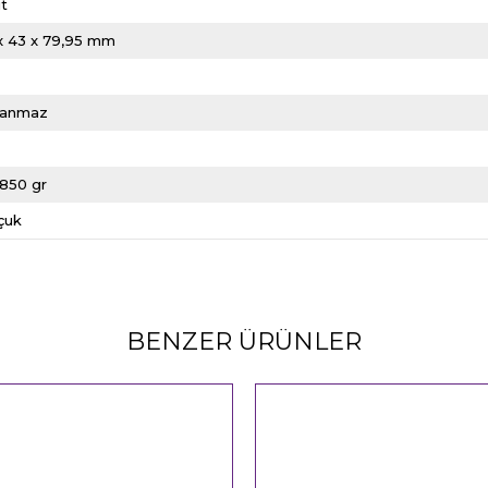
it
x 43 x 79,95 mm
lanmaz
L
1850 gr
çuk
BENZER ÜRÜNLER