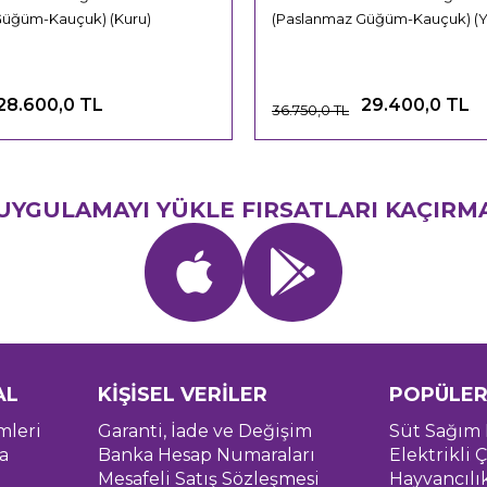
Güğüm-Kauçuk) (Kuru)
(Paslanmaz Güğüm-Kauçuk) (Ya
28.600,0 TL
29.400,0 TL
36.750,0 TL
UYGULAMAYI YÜKLE FIRSATLARI KAÇIRM
AL
KİŞİSEL VERİLER
POPÜLER
mleri
Garanti, İade ve Değişim
Süt Sağım 
a
Banka Hesap Numaraları
Elektrikli Ç
Mesafeli Satış Sözleşmesi
Hayvancılı