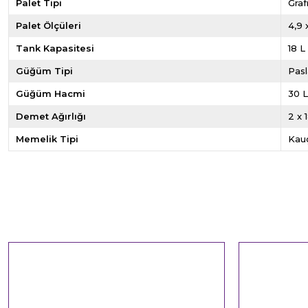
Palet Tipi
Graf
Palet Ölçüleri
4,9 
Tank Kapasitesi
18 L
Güğüm Tipi
Pas
Güğüm Hacmi
30 
Demet Ağırlığı
2 x 
Memelik Tipi
Kau