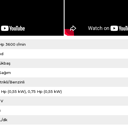
Hp 3600 r/min
nd
ükbaş
i Sağım
trikli/Benzinli
 Hp (0,55 kW)
0,75 Hp (0,55 kW)
 V
u
L/dk