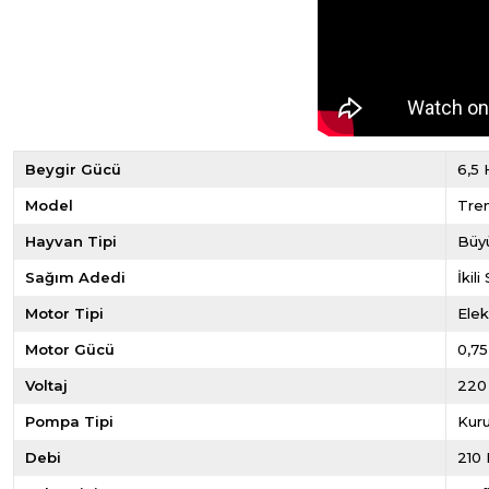
Beygir Gücü
6,5 
Model
Tre
Hayvan Tipi
Büy
Sağım Adedi
İkil
Motor Tipi
Elek
Motor Gücü
0,75
Voltaj
220
Pompa Tipi
Kur
Debi
210 