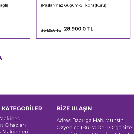
ğlı)
(Paslanmaz Güğüm-Silikon) (Kuru)
28.900,0 TL
36.125,0 TL
A
 KATEGORİLER
BİZE ULAŞIN
Makinesi
Adres: Badırga Mah. Muhsin
it Cihazları
Özyenice (Bursa Deri Organize
k Makineleri