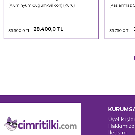
(Alüminyum Güğüm-Silikon) (Kuru)
(Paslanmaz 
28.400,0 TL
35.500,0 TL
35.750,0 TL
KURUMS
Üyelik İşle
Hakkımızd
İletişim