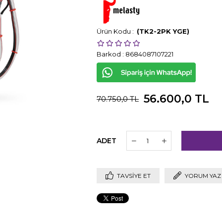
(TK2-2PK YGE)
Barkod
:
8684087107221
56.600,0 TL
70.750,0 TL
ADET
TAVSIYE ET
YORUM YAZ