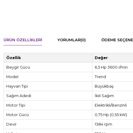
ÜRÜN ÖZELLIKLERI
YORUMLAR
(0)
ÖDEME SEÇENE
Özellik
Değer
Beygir Gücü
6,5 Hp 3600 r/min
Model
Trend
Hayvan Tipi
Büyükbaş
Sağım Adedi
İkili Sağım
Motor Tipi
Elektrikli/Benzinli
Motor Gücü
0,75 Hp (0,55 kW)
Devir
1384 rpm