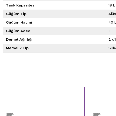
Tank Kapasitesi
18 L
Güğüm Tipi
Alü
Güğüm Hacmi
40 
Güğüm Adedi
1
Demet Ağırlığı
2 x 
Memelik Tipi
Sili