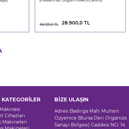
ğlı)
(Paslanmaz Güğüm-Silikon) (Kuru)
28.900,0 TL
36.125,0 TL
A
 KATEGORİLER
BİZE ULAŞIN
Makinesi
Adres: Badırga Mah. Muhsin
it Cihazları
Özyenice (Bursa Deri Organize
k Makineleri
Sanayi Bölgesi) Caddesi NO: 14
a Makineleri