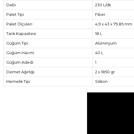
Debi
230 L/dk
Palet Tipi
Fiber
Palet Ölçüleri
4,9 x 43 x 79,85 mm
Tank Kapasitesi
18 L
Güğüm Tipi
Alüminyum
Güğüm Hacmi
40 L
Güğüm Adedi
1
Demet Ağırlığı
2 x 1850 gr
Memelik Tipi
Silikon