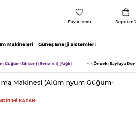
Favorilerim
Sepetim
0
ım Makineleri
Güneş Enerji Sistemleri
m Güğüm-Silikon) (Benzinli) (Yağlı)
< < Önceki Sayfaya Dön
 Sağma Makinesi (Alüminyum Güğüm-
NDİRİMİ KAZAN!