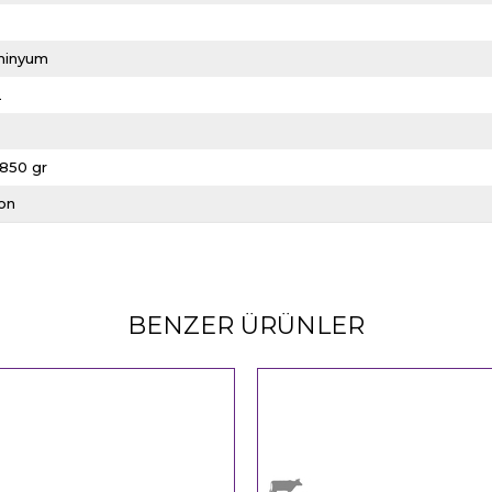
minyum
L
1850 gr
kon
BENZER ÜRÜNLER