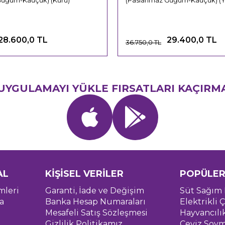
Güğüm-Kauçuk) (Kuru)
(Paslanmaz Güğüm-Kauçuk) (Ya
28.600,0 TL
29.400,0 TL
36.750,0 TL
UYGULAMAYI YÜKLE FIRSATLARI KAÇIRM
AL
KİŞİSEL VERİLER
POPÜLER
mleri
Garanti, İade ve Değişim
Süt Sağım 
a
Banka Hesap Numaraları
Elektrikli Ç
Mesafeli Satış Sözleşmesi
Hayvancılı
Gizlilik Politikamız
Ceviz Soym