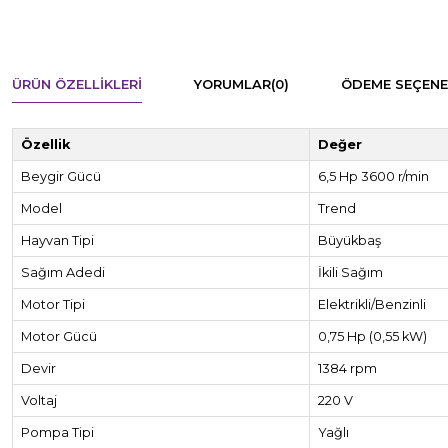
ÜRÜN ÖZELLIKLERI
YORUMLAR
(0)
ÖDEME SEÇENE
Özellik
Değer
Beygir Gücü
6,5 Hp 3600 r/min
Model
Trend
Hayvan Tipi
Büyükbaş
Sağım Adedi
İkili Sağım
Motor Tipi
Elektrikli/Benzinli
Motor Gücü
0,75 Hp (0,55 kW)
Devir
1384 rpm
Voltaj
220 V
Pompa Tipi
Yağlı