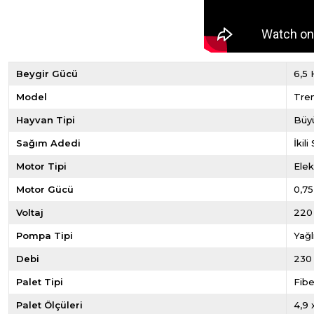
Beygir Gücü
6,5 
Model
Tre
Hayvan Tipi
Büy
Sağım Adedi
İkil
Motor Tipi
Elek
Motor Gücü
0,75
Voltaj
220
Pompa Tipi
Yağl
Debi
230
Palet Tipi
Fibe
Palet Ölçüleri
4,9 