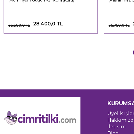
(Alüminyum Güğüm-Silikon) (Kuru)
(Paslanmaz 
28.400,0 TL
35.500,0 TL
35.750,0 TL
KURUMS
Üyelik İşle
Hakkımızd
İletişim
Blog