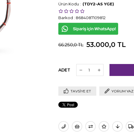
(TDY2-AS YGE)
Barkod
:
8684087109812
53.000,0 TL
66.250,0 TL
ADET
TAVSIYE ET
YORUM YAZ