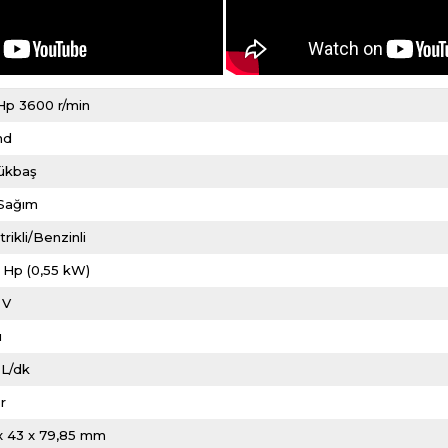
Hp 3600 r/min
nd
ükbaş
i Sağım
trikli/Benzinli
 Hp (0,55 kW)
 V
ı
 L/dk
r
x 43 x 79,85 mm