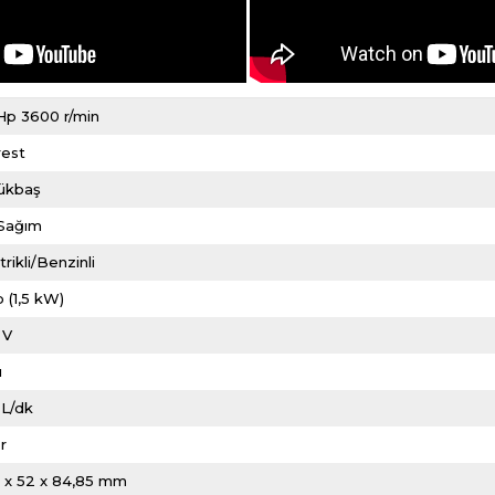
Hp 3600 r/min
rest
ükbaş
i Sağım
trikli/Benzinli
 (1,5 kW)
 V
ı
 L/dk
r
5 x 52 x 84,85 mm