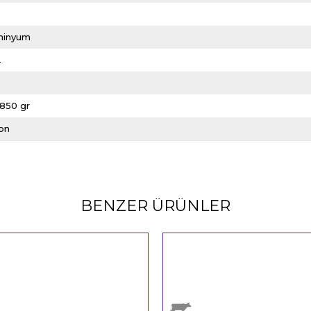
L
minyum
L
1850 gr
kon
BENZER ÜRÜNLER