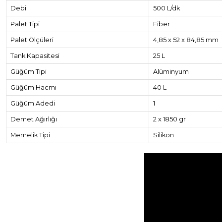
Debi
500 L/dk
Palet Tipi
Fiber
Palet Ölçüleri
4,85 x 52 x 84,85 mm
Tank Kapasitesi
25 L
Güğüm Tipi
Alüminyum
Güğüm Hacmi
40 L
Güğüm Adedi
1
Demet Ağırlığı
2 x 1850 gr
Memelik Tipi
Silikon