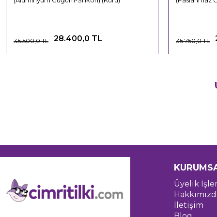
(Alüminyum Güğüm-Silikon) (Kuru)
(Paslanmaz 
28.400,0 TL
35.500,0 TL
35.750,0 TL
KURUMS
Üyelik İşle
Hakkımızd
İletişim
Blog