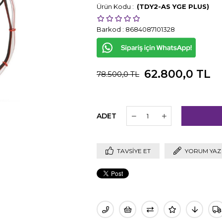
(TDY2-AS YGE PLUS)
Barkod
:
8684087101328
62.800,0 TL
78.500,0 TL
ADET
TAVSIYE ET
YORUM YAZ