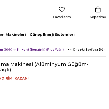
Favorilerim
Sepetim
0
ım Makineleri
Güneş Enerji Sistemleri
m Güğüm-Silikon) (Benzinli) (Plus Yağlı)
< < Önceki Sayfaya Dön
 Sağma Makinesi (Alüminyum Güğüm-
ağlı)
NDİRİMİ KAZAN!