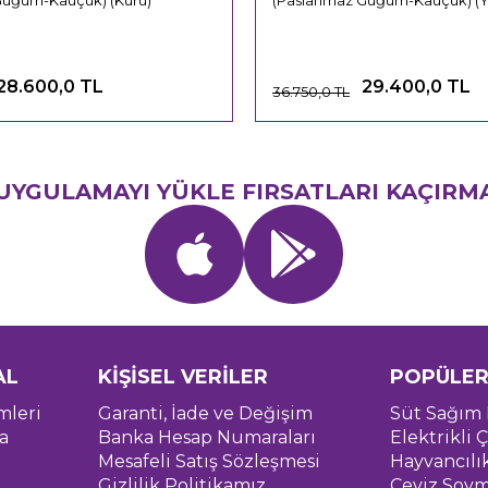
Güğüm-Kauçuk) (Kuru)
(Paslanmaz Güğüm-Kauçuk) (Ya
28.600,0 TL
29.400,0 TL
36.750,0 TL
UYGULAMAYI YÜKLE FIRSATLARI KAÇIRM
AL
KİŞİSEL VERİLER
POPÜLER
mleri
Garanti, İade ve Değişim
Süt Sağım 
a
Banka Hesap Numaraları
Elektrikli Ç
Mesafeli Satış Sözleşmesi
Hayvancılı
Gizlilik Politikamız
Ceviz Soym