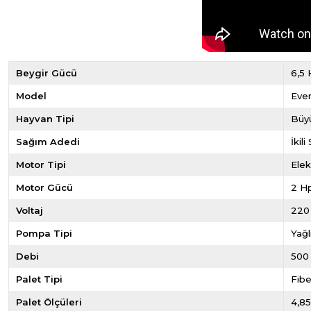
Beygir Gücü
6,5 
Model
Eve
Hayvan Tipi
Büy
Sağım Adedi
İkil
Motor Tipi
Elek
Motor Gücü
2 Hp
Voltaj
220
Pompa Tipi
Yağl
Debi
500
Palet Tipi
Fibe
Palet Ölçüleri
4,8