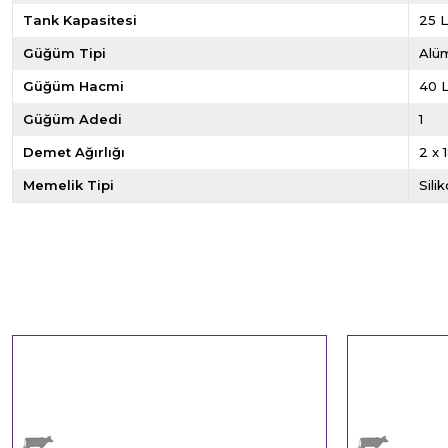
Tank Kapasitesi
25 
Güğüm Tipi
Alü
Güğüm Hacmi
40 
Güğüm Adedi
1
Demet Ağırlığı
2 x 
Memelik Tipi
Sili