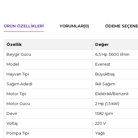
ÜRÜN ÖZELLIKLERI
YORUMLAR
(0)
ÖDEME SEÇENE
Özellik
Değer
Beygir Gücü
6,5 Hp 3600 r/min
Model
Everest
Hayvan Tipi
Büyükbaş
Sağım Adedi
İkili Sağım
Motor Tipi
Elektrikli/Benzinli
Motor Gücü
2 Hp (1,5 kW)
Devir
1382 rpm
Voltaj
220 V
Pompa Tipi
Yağlı