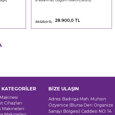
ğlı)
(Paslanmaz Güğüm-Silikon) (Kuru)
28.900,0 TL
36.125,0 TL
A
 KATEGORİLER
BİZE ULAŞIN
Makinesi
Adres: Badırga Mah. Muhsin
it Cihazları
Özyenice (Bursa Deri Organize
k Makineleri
Sanayi Bölgesi) Caddesi NO: 14
a Makineleri