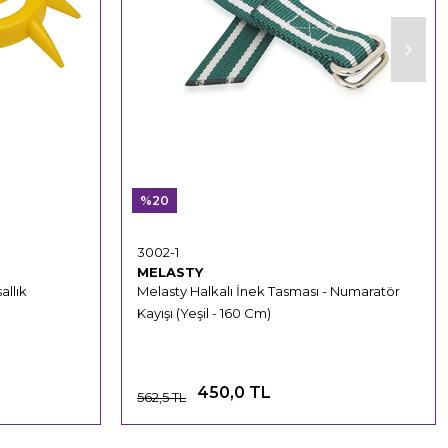
%20
3002-1
MELASTY
llık
Melasty Halkalı İnek Tasması - Numaratör
Kayışı (Yeşil - 160 Cm)
450,0 TL
562,5 TL