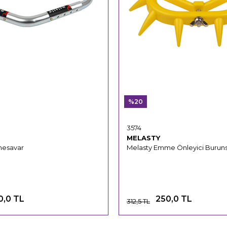
%20
3574
MELASTY
mesavar
Melasty Emme Önleyici Burunsa
0,0 TL
250,0 TL
312,5 TL