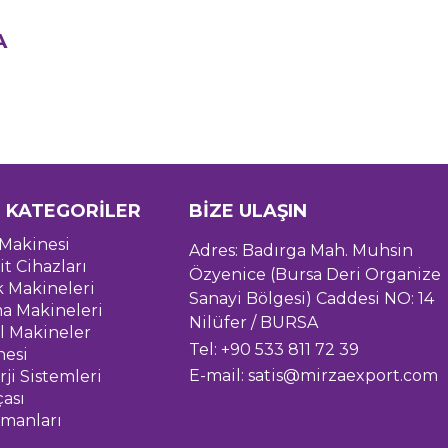
A
 KATEGORİLER
BİZE ULAŞIN
Makinesi
Adres: Badırga Mah. Muhsin
it Cihazları
Özyenice (Bursa Deri Organize
k Makineleri
Sanayi Bölgesi) Caddesi NO: 14
a Makineleri
Nilüfer / BURSA
l Makineler
Tel: +90 533 811 72 39
nesi
E-mail:
satis@mirzaexport.com
ji Sistemleri
çası
pmanları