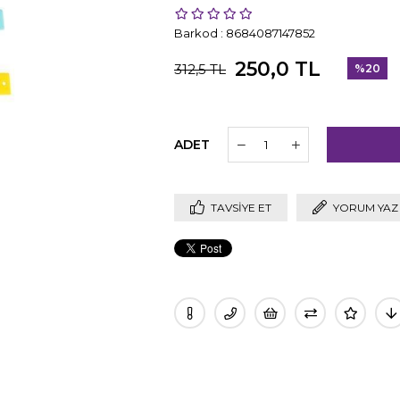
Barkod
:
8684087147852
250,0 TL
312,5 TL
%
20
İndirim
ADET
TAVSIYE ET
YORUM YAZ