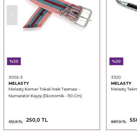
%20
%20
3002-3
3320
MELASTY
MELASTY
Melasty Kemer Tokalı İnek Tasması -
Melasty Tek
Numaratör Kayışı (Ekonomik - 110 Cm)
250,0 TL
55
312,5 TL
687,5 TL