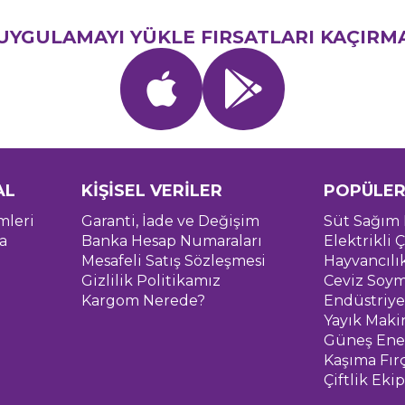
UYGULAMAYI YÜKLE FIRSATLARI KAÇIRM
AL
KİŞİSEL VERİLER
POPÜLER
mleri
Garanti, İade ve Değişim
Süt Sağım 
a
Banka Hesap Numaraları
Elektrikli Ç
Mesafeli Satış Sözleşmesi
Hayvancılı
Gizlilik Politikamız
Ceviz Soym
Kargom Nerede?
Endüstriye
Yayık Maki
Güneş Ener
Kaşıma Fır
Çiftlik Eki