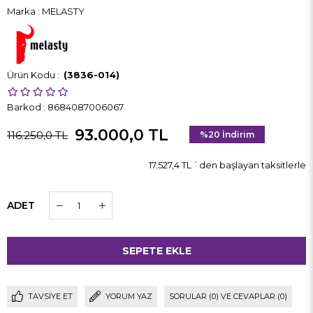
Marka
:
MELASTY
(3836-014)
Barkod
:
8684087006067
93.000,0 TL
116.250,0 TL
%
20
İndirim
17.527,4 TL
`den başlayan taksitlerle
ADET
TAVSIYE ET
YORUM YAZ
SORULAR (0) VE CEVAPLAR (0)