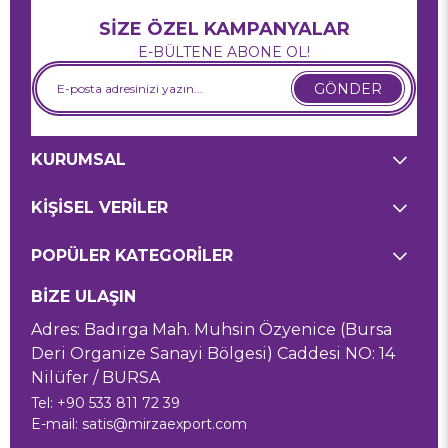
SİZE ÖZEL KAMPANYALAR
E-BÜLTENE ABONE OL!
GÖNDER
KURUMSAL
KİŞİSEL VERİLER
POPÜLER KATEGORİLER
BİZE ULAŞIN
Adres: Badırga Mah. Muhsin Özyenice (Bursa
Deri Organize Sanayi Bölgesi) Caddesi NO: 14
Nilüfer / BURSA
Tel: +90 533 811 72 39
E-mail:
satis@mirzaexport.com