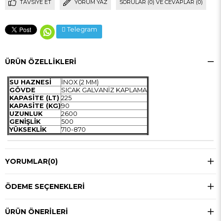
TAVSIYE ET
YORUM YAZ
SORULAR (0) VE CEVAPLAR (0)
Telegram
ÜRÜN ÖZELLIKLERI
SU HAZNESİ
İNOX (2 MM)
GÖVDE
SICAK GALVANİZ KAPLAMA
KAPASİTE (LT)
225
KAPASİTE (KG)
90
UZUNLUK
2600
GENİŞLİK
500
YÜKSEKLİK
710-870
YORUMLAR
(0)
ÖDEME SEÇENEKLERI
ÜRÜN ÖNERILERI