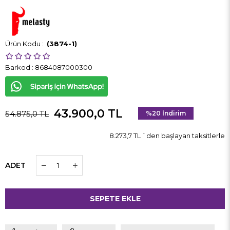
(3874-1)
Barkod
:
8684087000300
43.900,0 TL
54.875,0 TL
%
20
İndirim
8.273,7 TL
`den başlayan taksitlerle
ADET