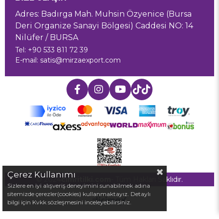
Adres: Badırga Mah. Muhsin Özyenice (Bursa
Deri Organize Sanayi Bölgesi) Caddesi NO: 14
Nilüfer / BURSA
Tel: +90 533 811 72 39
E-mail:
satis@mirzaexport.com
Çerez Kullanımı
© 2024
cimritilki.com
- Tüm Hakları Saklıdır.
Sizlere en iyi alışveriş deneyimini sunabilmek adına
sitemizde çerezler(cookies) kullanmaktayız. Detaylı
bilgi için Kvkk sözleşmesini inceleyebilirsiniz.