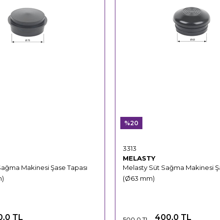
%20
3313
MELASTY
Sağma Makinesi Şase Tapası
Melasty Süt Sağma Makinesi Ş
m)
(Ø63 mm)
0,0 TL
400,0 TL
500,0 TL