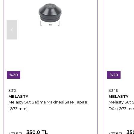
%20
%20
3312
3346
MELASTY
MELASTY
Melasty Süt Sağma Makinesi Şase Tapası
Melasty Süt 
(Ø73 mm)
Düz (Ø73 m
350,0 TL
35
437,5 TL
437,5 TL