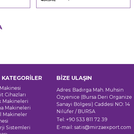
A
 KATEGORİLER
BİZE ULAŞIN
Makinesi
Adres: Badırga Mah. Muhsin
it Cihazları
Özyenice (Bursa Deri Organize
k Makineleri
Sanayi Bölgesi) Caddesi NO: 14
a Makineleri
Nilüfer / BURSA
l Makineler
Tel: +90 533 811 72 39
nesi
E-mail:
satis@mirzaexport.com
ji Sistemleri