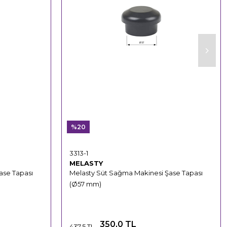
%20
3313-1
MELASTY
ase Tapası
Melasty Süt Sağma Makinesi Şase Tapası
(Ø57 mm)
350,0 TL
437,5 TL