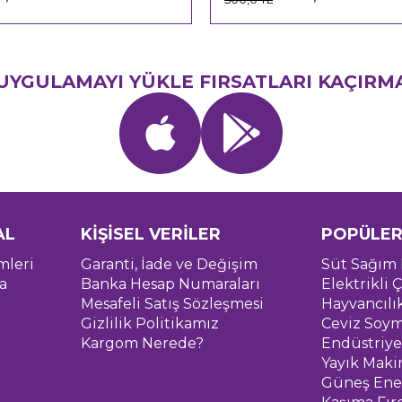
UYGULAMAYI YÜKLE FIRSATLARI KAÇIRM
AL
KİŞİSEL VERİLER
POPÜLER
mleri
Garanti, İade ve Değişim
Süt Sağım 
a
Banka Hesap Numaraları
Elektrikli Ç
Mesafeli Satış Sözleşmesi
Hayvancılı
Gizlilik Politikamız
Ceviz Soym
Kargom Nerede?
Endüstriye
Yayık Maki
Güneş Ener