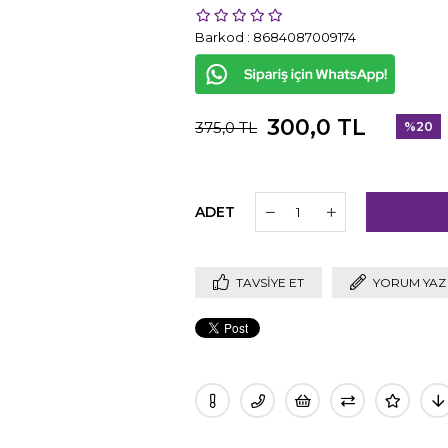
Barkod
:
8684087009174
300,0 TL
375,0 TL
%
20
İndirim
ADET
TAVSIYE ET
YORUM YAZ