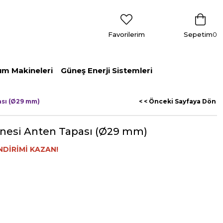
Favorilerim
Sepetim
0
ım Makineleri
Güneş Enerji Sistemleri
ası (Ø29 mm)
< < Önceki Sayfaya Dön
nesi Anten Tapası (Ø29 mm)
NDİRİMİ KAZAN!