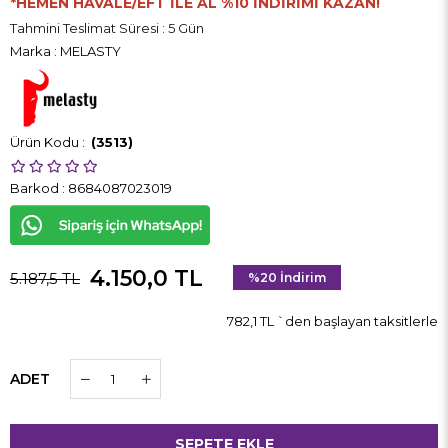
*HEMEN HAVALE/EFT İLE AL %10 İNDİRİMİ KAZAN!
Tahmini Teslimat Süresi
:
5 Gün
Marka
:
MELASTY
(3513)
Barkod
:
8684087023019
4.150,0 TL
5.187,5 TL
%
20
İndirim
782,1 TL
`den başlayan taksitlerle
ADET