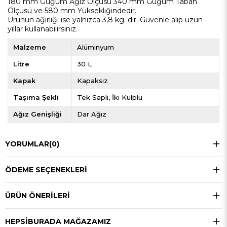
180 mm Güğüm Ağız Ölçüsü 340 mm Güğüm Taban
Ölçüsü ve 580 mm Yüksekliğindedir.
Ürünün ağırlığı ise yalnızca 3,8 kg. dır. Güvenle alıp uzun
yıllar kullanabilirsiniz.
Malzeme
Alüminyum
Litre
30 L
Kapak
Kapaksız
Taşıma Şekli
Tek Saplı
İki Kulplu
Ağız Genişliği
Dar Ağız
YORUMLAR
(0)
ÖDEME SEÇENEKLERI
ÜRÜN ÖNERILERI
HEPSIBURADA MAĞAZAMIZ