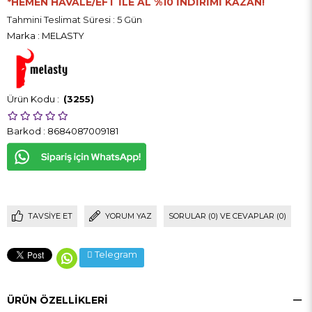
*HEMEN HAVALE/EFT İLE AL %10 İNDİRİMİ KAZAN!
Tahmini Teslimat Süresi
:
5 Gün
Marka
:
MELASTY
(3255)
Barkod
:
8684087009181
TAVSIYE ET
YORUM YAZ
SORULAR (0) VE CEVAPLAR (0)
Telegram
ÜRÜN ÖZELLIKLERI