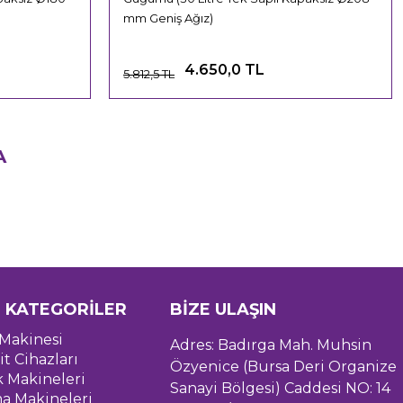
mm Geniş Ağız)
4.650,0 TL
5.812,5 TL
A
 KATEGORİLER
BİZE ULAŞIN
Makinesi
Adres: Badırga Mah. Muhsin
it Cihazları
Özyenice (Bursa Deri Organize
k Makineleri
Sanayi Bölgesi) Caddesi NO: 14
a Makineleri