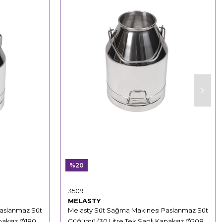
%20
3509
MELASTY
Paslanmaz Süt
Melasty Süt Sağma Makinesi Paslanmaz Süt
paksız Ø180
Güğümü (30 Litre Tek Saplı Kapaksız Ø208