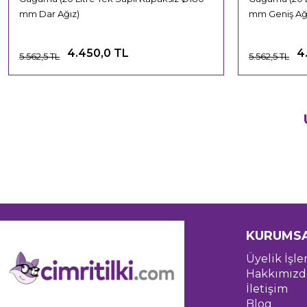
mm Dar Ağız)
mm Geniş Ağ
4.450,0 TL
4
5.562,5 TL
5.562,5 TL
KURUMS
Üyelik İşle
Hakkımızd
İletişim
Blog