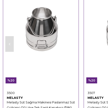
%20
%20
3500
3507
MELASTY
MELASTY
Melasty Süt Sağma Makinesi Paslanmaz Süt
Melasty Süt 
Güğümü (20 Litre Tek Saplı Kapaksız Ø180
Güğümü (20 L