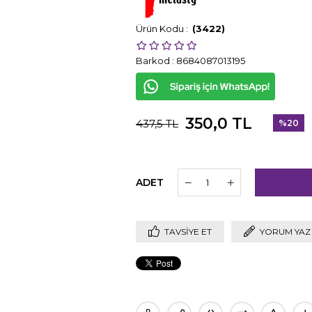
(3422)
Barkod
:
8684087013195
350,0 TL
437,5 TL
%
20
İndirim
ADET
TAVSIYE ET
YORUM YAZ