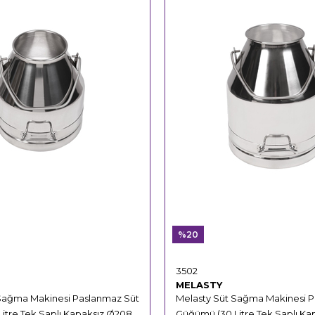
%20
3502
MELASTY
Sağma Makinesi Paslanmaz Süt
Melasty Süt Sağma Makinesi 
itre Tek Saplı Kapaksız Ø208
Güğümü (30 Litre Tek Saplı Ka