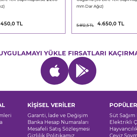
ız)
mm Dar Ağız)
.450,0 TL
4.650,0 TL
5.812,5 TL
UYGULAMAYI YÜKLE FIRSATLARI KAÇIRM
AL
KİŞİSEL VERİLER
POPÜLER
mleri
Garanti, İade ve Değişim
Süt Sağım 
a
Banka Hesap Numaraları
Elektrikli Ç
Mesafeli Satış Sözleşmesi
Hayvancılı
Gizlilik Politikamız
Ceviz Soym