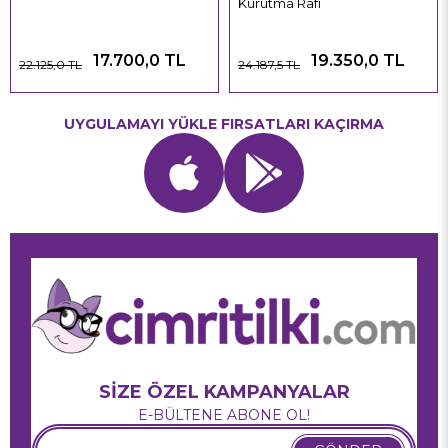
Kurutma Rafı
17.700,0 TL
19.350,0 TL
22.125,0 TL
24.187,5 TL
UYGULAMAYI YÜKLE FIRSATLARI KAÇIRMA
SİZE ÖZEL KAMPANYALAR
E-BÜLTENE ABONE OL!