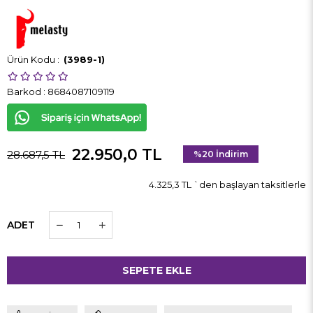
(3989-1)
Barkod
:
8684087109119
22.950,0 TL
28.687,5 TL
%
20
İndirim
4.325,3 TL
`den başlayan taksitlerle
ADET