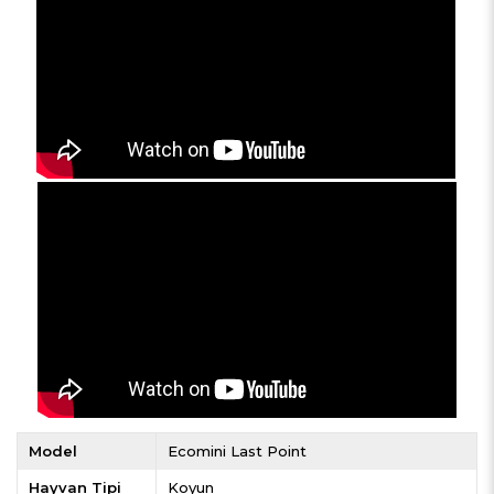
Model
Ecomini Last Point
Hayvan Tipi
Koyun