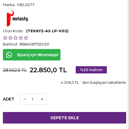
Marka
:
MELASTY
(TEKKY2-AS LP-V02)
Barkod
:
8684087152030
22.850,0 TL
28.562,5 TL
%
20
İndirim
4.306,5 TL
`den başlayan taksitlerle
ADET