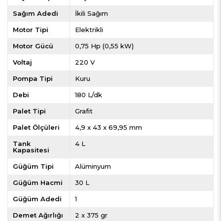
Sağım Adedi
İkili Sağım
Motor Tipi
Elektrikli
Motor Gücü
0,75 Hp (0,55 kW)
Voltaj
220 V
Pompa Tipi
Kuru
Debi
180 L/dk
Palet Tipi
Grafit
Palet Ölçüleri
4,9 x 43 x 69,95 mm
Tank
4 L
Kapasitesi
Güğüm Tipi
Alüminyum
Güğüm Hacmi
30 L
Güğüm Adedi
1
Demet Ağırlığı
2 x 375 gr