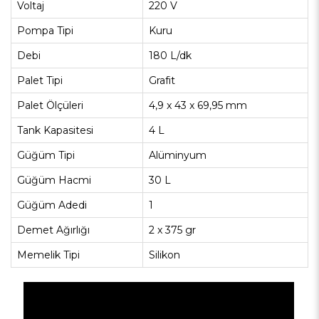
Voltaj
220 V
Pompa Tipi
Kuru
Debi
180 L/dk
Palet Tipi
Grafit
Palet Ölçüleri
4,9 x 43 x 69,95 mm
Tank Kapasitesi
4 L
Güğüm Tipi
Alüminyum
Güğüm Hacmi
30 L
Güğüm Adedi
1
Demet Ağırlığı
2 x 375 gr
Memelik Tipi
Silikon