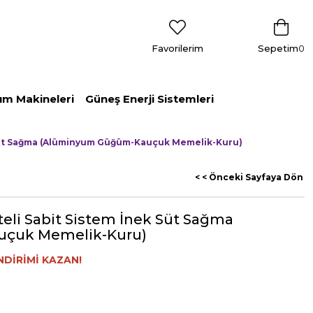
Favorilerim
Sepetim
0
ım Makineleri
Güneş Enerji Sistemleri
 Süt Sağma (Alüminyum Güğüm-Kauçuk Memelik-Kuru)
< < Önceki Sayfaya Dön
eli Sabit Sistem İnek Süt Sağma
çuk Memelik-Kuru)
NDİRİMİ KAZAN!