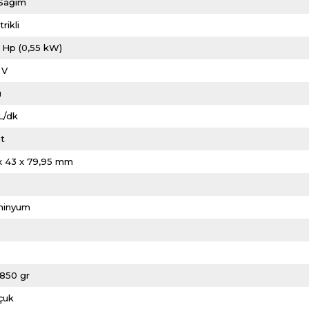
i Sağım
rikli
 Hp (0,55 kW)
 V
u
L/dk
it
x 43 x 79,95 mm
minyum
L
1850 gr
çuk