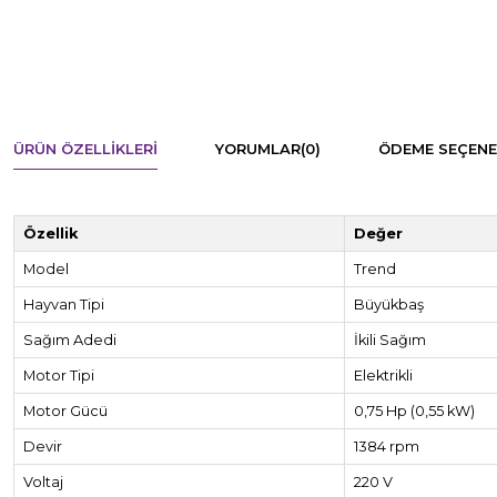
ÜRÜN ÖZELLIKLERI
YORUMLAR
(0)
ÖDEME SEÇENE
Özellik
Değer
Model
Trend
Hayvan Tipi
Büyükbaş
Sağım Adedi
İkili Sağım
Motor Tipi
Elektrikli
Motor Gücü
0,75 Hp (0,55 kW)
Devir
1384 rpm
Voltaj
220 V