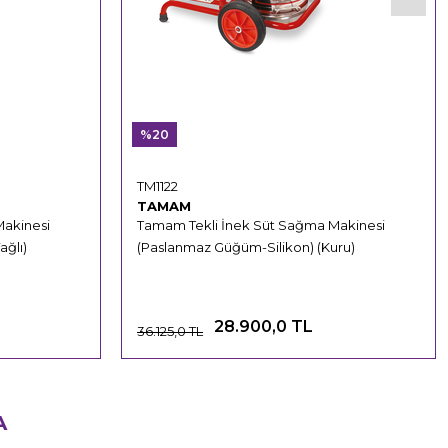
%20
TM1122
TAMAM
Makinesi
Tamam Tekli İnek Süt Sağma Makinesi
ğlı)
(Paslanmaz Güğüm-Silikon) (Kuru)
28.900,0 TL
36.125,0 TL
A