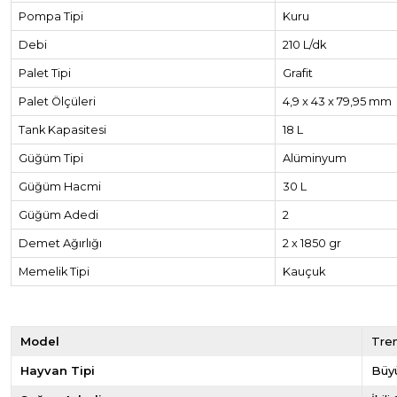
Pompa Tipi
Kuru
Debi
210 L/dk
Palet Tipi
Grafit
Palet Ölçüleri
4,9 x 43 x 79,95 mm
Tank Kapasitesi
18 L
Güğüm Tipi
Alüminyum
Güğüm Hacmi
30 L
Güğüm Adedi
2
Demet Ağırlığı
2 x 1850 gr
Memelik Tipi
Kauçuk
Model
Tre
Hayvan Tipi
Büy