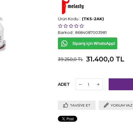
(TKS-2AK)
Barkod
:
8684087003981
31.400,0 TL
39.250,0 TL
ADET
TAVSIYE ET
YORUM YAZ