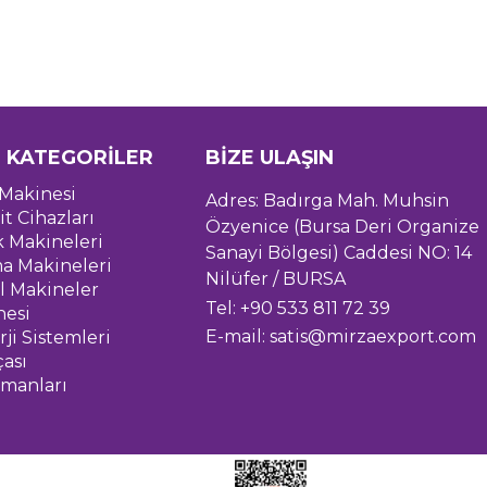
 KATEGORİLER
BİZE ULAŞIN
Makinesi
Adres: Badırga Mah. Muhsin
it Cihazları
Özyenice (Bursa Deri Organize
k Makineleri
Sanayi Bölgesi) Caddesi NO: 14
a Makineleri
Nilüfer / BURSA
l Makineler
Tel: +90 533 811 72 39
nesi
E-mail:
satis@mirzaexport.com
ji Sistemleri
çası
pmanları