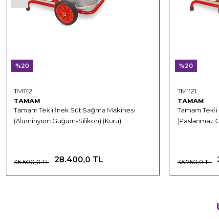
%20
%20
TM1112
TM1121
TAMAM
TAMAM
Tamam Tekli İnek Süt Sağma Makinesi
Tamam Tekli
(Alüminyum Güğüm-Silikon) (Kuru)
(Paslanmaz 
28.400,0 TL
35.500,0 TL
35.750,0 TL