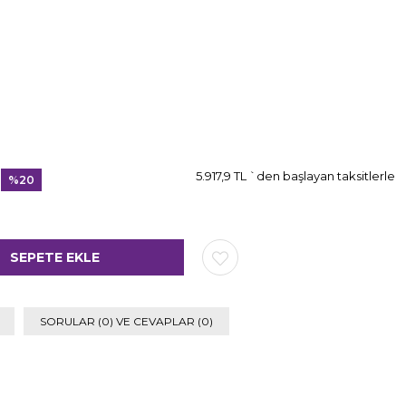
5.917,9 TL
`den başlayan taksitlerle
%
20
İndirim
SORULAR (0) VE CEVAPLAR (0)