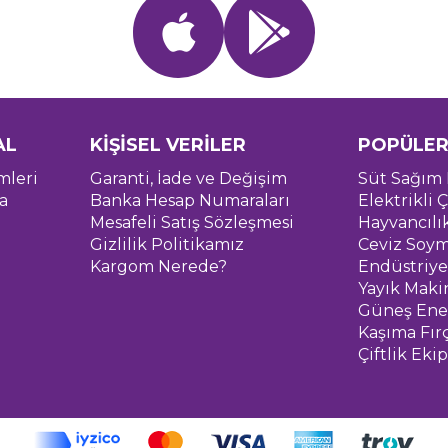
AL
KİŞİSEL VERİLER
POPÜLER
mleri
Garanti, İade ve Değişim
Süt Sağım 
a
Banka Hesap Numaraları
Elektrikli Ç
Mesafeli Satış Sözleşmesi
Hayvancılı
Gizlilik Politikamız
Ceviz Soym
Kargom Nerede?
Endüstriye
Yayık Maki
Güneş Ener
Kaşıma Fır
Çiftlik Eki