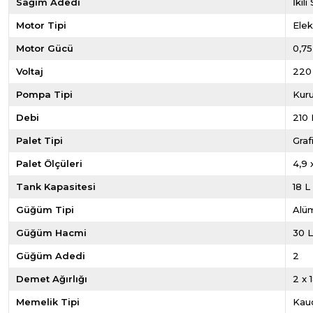
Sağım Adedi
İkil
Motor Tipi
Elekt
Motor Gücü
0,75
Voltaj
220
Pompa Tipi
Kur
Debi
210 
Palet Tipi
Graf
Palet Ölçüleri
4,9 
Tank Kapasitesi
18 L
Güğüm Tipi
Alü
Güğüm Hacmi
30 
Güğüm Adedi
2
Demet Ağırlığı
2 x 
Memelik Tipi
Kau