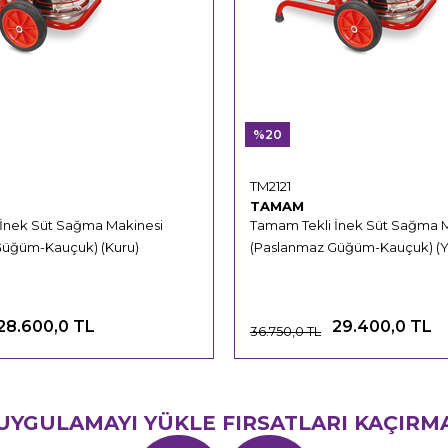
%20
TM2121
TAMAM
 İnek Süt Sağma Makinesi
Tamam Tekli İnek Süt Sağma 
Güğüm-Kauçuk) (Kuru)
(Paslanmaz Güğüm-Kauçuk) (Ya
28.600,0 TL
29.400,0 TL
36.750,0 TL
UYGULAMAYI YÜKLE FIRSATLARI KAÇIRM