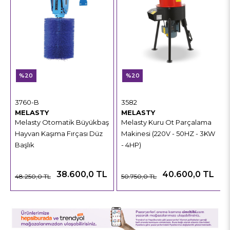
%20
%20
3760-B
3582
MELASTY
MELASTY
Melasty Otomatik Büyükbaş
Melasty Kuru Ot Parçalama
Hayvan Kaşıma Fırçası Düz
Makinesi (220V - 50HZ - 3KW
Başlık
- 4HP)
38.600,0 TL
40.600,0 TL
48.250,0 TL
50.750,0 TL