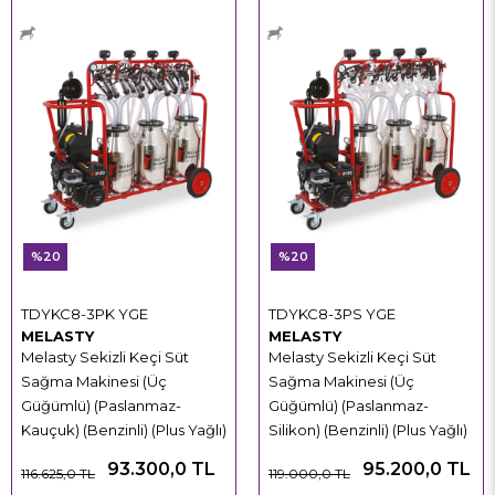
%20
%20
TDYKC8-3PK YGE
TDYKC8-3PS YGE
MELASTY
MELASTY
Melasty Sekizli Keçi Süt
Melasty Sekizli Keçi Süt
Sağma Makinesi (Üç
Sağma Makinesi (Üç
Güğümlü) (Paslanmaz-
Güğümlü) (Paslanmaz-
Kauçuk) (Benzinli) (Plus Yağlı)
Silikon) (Benzinli) (Plus Yağlı)
93.300,0 TL
95.200,0 TL
116.625,0 TL
119.000,0 TL