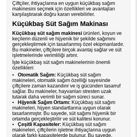
Çiftçiler, ihtiyaçlarına en uygun küçükbaş sağım
makinesini seçmek için özellikleri ve avantajları
karşılaştırarak doğru kararı verebilirler.
Küçükbaş Süt Sağım Makinası
Küçükbaş süt sağım makinesi
ürünleri, koyun ve
keçilerin düzenli ve hijyenik bir şekilde sağımını
gerçekleştirmek için tasarlanmış özel ekipmanlardır.
Bu makineler, çiftçilere birçok avantaj sağlar ve süt
işletmelerinde verimliliği artırır.
İşte küçükbaş süt sağım makinelerinin önemli
özellikleri:
•
Otomatik Sağım:
Küçükbaş süt sağım
makineleri, otomatik sağım özelliği sayesinde
çiftçilere zaman kazandırır ve iş gücünden tasarruf
sağlar. Bu makineler, hayvanları stresten uzak
tutarak daha verimli bir sağım süreci sunar.
•
Hijyenik Sağım Ortamı:
Küçükbaş süt sağım
makineleri, hijyen standartlarına uygun olarak
tasarlanmıştır. Bu sayede, süt sağımı hijyenik bir
ortamda gerçekleştirilir ve süt kalitesi korunur.
•
Çeşitli Kapasiteler:
Küçükbaş süt sağım
makineleri, çiftçilerin işletme ihtiyaçlarına uygun
olarak farklı kapasitelerde bulunur. Bu sayede,