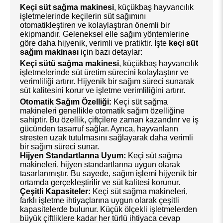
Keçi süt sağma makinesi
, küçükbaş hayvancılık
işletmelerinde keçilerin süt sağımını
otomatikleştiren ve kolaylaştıran önemli bir
ekipmandır. Geleneksel elle sağım yöntemlerine
göre daha hijyenik, verimli ve pratiktir. İşte
keçi süt
sağım makinası
için bazı detaylar:
Keçi sütü sağma makinesi
, küçükbaş hayvancılık
işletmelerinde süt üretim sürecini kolaylaştırır ve
verimliliği artırır. Hijyenik bir sağım süreci sunarak
süt kalitesini korur ve işletme verimliliğini artırır.
Otomatik Sağım Özelliği:
Keçi süt sağma
makineleri genellikle otomatik sağım özelliğine
sahiptir. Bu özellik, çiftçilere zaman kazandırır ve iş
gücünden tasarruf sağlar. Ayrıca, hayvanların
stresten uzak tutulmasını sağlayarak daha verimli
bir sağım süreci sunar.
Hijyen Standartlarına Uyum:
Keçi süt sağma
makineleri, hijyen standartlarına uygun olarak
tasarlanmıştır. Bu sayede, sağım işlemi hijyenik bir
ortamda gerçekleştirilir ve süt kalitesi korunur.
Çeşitli Kapasiteler:
Keçi süt sağma makineleri,
farklı işletme ihtiyaçlarına uygun olarak çeşitli
kapasitelerde bulunur. Küçük ölçekli işletmelerden
büyük çiftliklere kadar her türlü ihtiyaca cevap