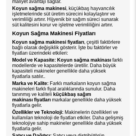
maliyet avantajı sağlar.
Koyun sağma makinesi
, küçükbaş hayvancılık
işletmelerinde süt üretim sürecini kolaylaştırır ve
verimliliği artırır. Hijyenik bir sağım süreci sunarak
süt kalitesini korur ve işletme verimliliğini artırır.
Koyun Sağma Makinesi Fiyatları
Koyun sağma makinesi fiyatları
, çeşitli faktörlere
bağlı olarak değişiklik gösterir. İşte bu faktörler ve
fiyatları üzerindeki etkileri:
Model ve Kapasite:
Koyun sağma makinası
farklı
modellerde ve kapasitelerde üretilir. Daha büyük
kapasiteli makineler genellikle daha yüksek
fiyatlarla satılır..
Marka ve Kalite:
Farklı markaların koyun sağma
makineleri farklı fiyat aralıklarında sunulur. Daha
tanınmış ve kaliteli
küçükbaş sağım
makinası fiyatları
markalar genellikle daha yüksek
fiyatlarla gelir.
Özellikler ve Teknoloji:
Makinelerin özellikleri ve
kullanılan teknoloji de fiyatları etkiler. Daha gelişmiş
teknolojiye sahip makineler genellikle daha yüksek
fiyatlarla gelir.
Satıcı ve Dağıtıcı:
Satıcı veya distribütörün