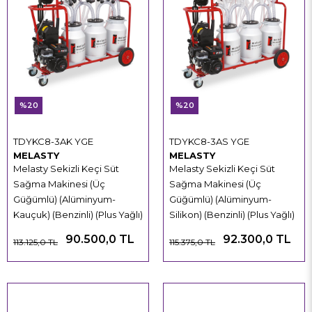
%20
%20
TDYKC8-3AK YGE
TDYKC8-3AS YGE
MELASTY
MELASTY
Melasty Sekizli Keçi Süt
Melasty Sekizli Keçi Süt
Sağma Makinesi (Üç
Sağma Makinesi (Üç
Güğümlü) (Alüminyum-
Güğümlü) (Alüminyum-
Kauçuk) (Benzinli) (Plus Yağlı)
Silikon) (Benzinli) (Plus Yağlı)
90.500,0 TL
92.300,0 TL
113.125,0 TL
115.375,0 TL