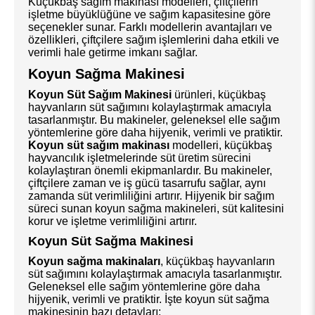
Küçükbaş sağım makinası modelleri, çiftçilerin
işletme büyüklüğüne ve sağım kapasitesine göre
seçenekler sunar. Farklı modellerin avantajları ve
özellikleri, çiftçilere sağım işlemlerini daha etkili ve
verimli hale getirme imkanı sağlar.
Koyun Sağma Makinesi
Koyun Süt Sağım Makinesi
ürünleri, küçükbaş
hayvanların süt sağımını kolaylaştırmak amacıyla
tasarlanmıştır. Bu makineler, geleneksel elle sağım
yöntemlerine göre daha hijyenik, verimli ve pratiktir.
Koyun süt sağım makinası
modelleri, küçükbaş
hayvancılık işletmelerinde süt üretim sürecini
kolaylaştıran önemli ekipmanlardır. Bu makineler,
çiftçilere zaman ve iş gücü tasarrufu sağlar, aynı
zamanda süt verimliliğini artırır. Hijyenik bir sağım
süreci sunan koyun sağma makineleri, süt kalitesini
korur ve işletme verimliliğini artırır.
Koyun Süt Sağma Makinesi
Koyun sağma makinaları
, küçükbaş hayvanların
süt sağımını kolaylaştırmak amacıyla tasarlanmıştır.
Geleneksel elle sağım yöntemlerine göre daha
hijyenik, verimli ve pratiktir. İşte koyun süt sağma
makinesinin bazı detayları: